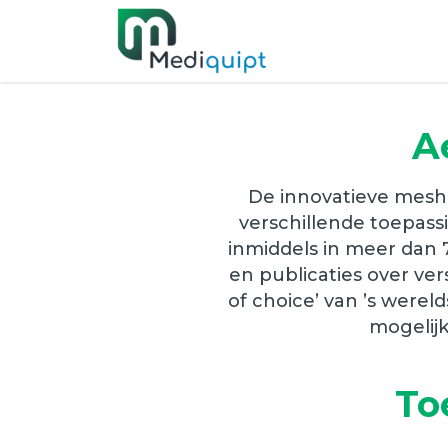
A
De innovatieve mesh 
verschillende toepas
inmiddels in meer dan 7
en publicaties over ve
of choice’ van ’s were
mogelij
To