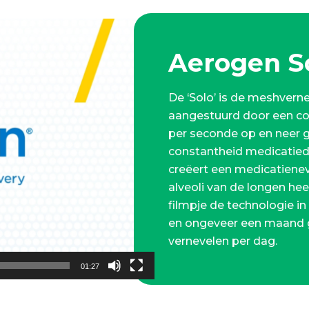
Aerogen S
De ‘Solo’ is de meshvern
aangestuurd door een con
per seconde op en neer 
constantheid medicatiedr
creëert een medicatieneve
alveoli van de longen heef
filmpje de technologie in
en ongeveer een maand ge
vernevelen per dag.
01:27