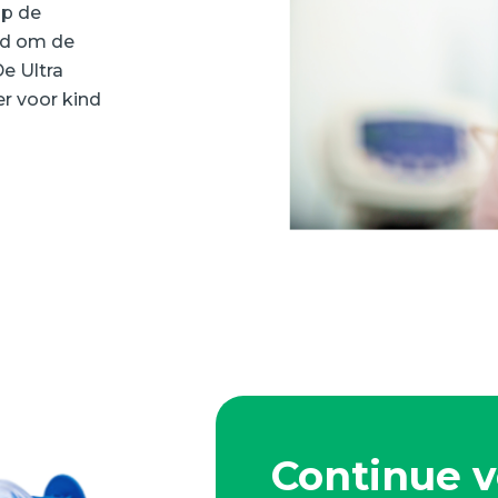
op de
id om de
e Ultra
r voor kind
Continue 