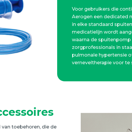
Voor gebruikers die con
Aerogen een dedicated me
in elke standaard spuit
medicatielijn wordt aang
waarna de spuitenpomp de
zorgprofessionals in sta
pulmonale hypertensie o
verneveltherapie voor te 
cessoires
l van toebehoren, die de