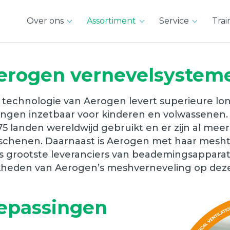
Over ons
Assortiment
Service
Trai
erogen vernevelsystem
technologie van Aerogen levert superieure long
singen inzetbaar voor kinderen en volwassenen.
5 landen wereldwijd gebruikt en er zijn al meer
rschenen. Daarnaast is Aerogen met haar mesh
lds grootste leveranciers van beademingsappara
kheden van Aerogen’s meshverneveling op deze
epassingen