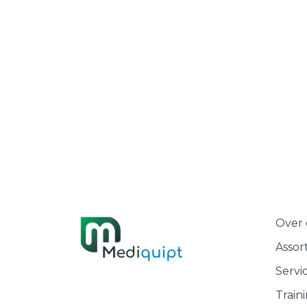
Over 
Assor
Servi
Train