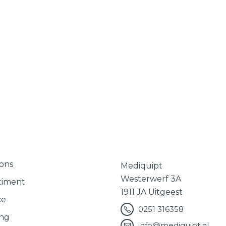
ons
Mediquipt
Westerwerf 3A
timent
1911 JA Uitgeest
ce
0251 316358
ing
info@mediquipt.nl