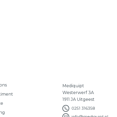
ons
Mediquipt
Westerwerf 3A
timent
1911 JA Uitgeest
ce
0251 316358
ing
info@mediquipt.nl