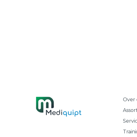
Over 
Assor
Servi
Train