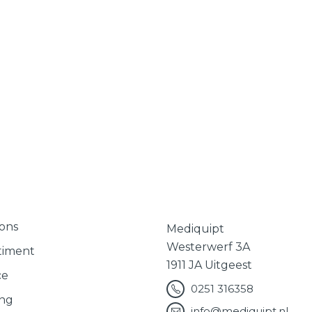
ons
Mediquipt
Westerwerf 3A
timent
1911 JA Uitgeest
ce
0251 316358
ing
info@mediquipt.nl