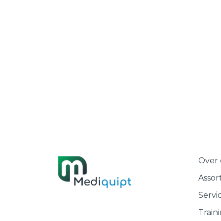
Over 
Assor
Servi
Train