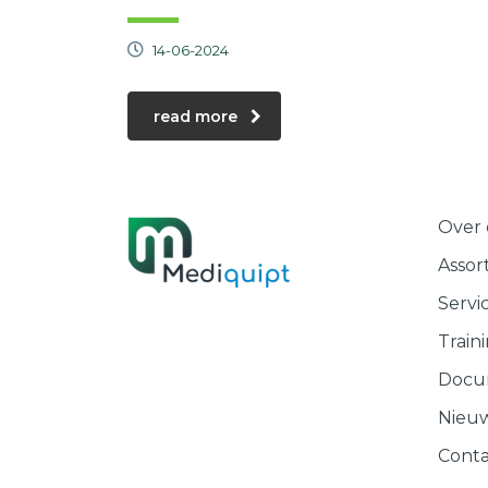
14-06-2024
read more
Over 
Assor
Servi
Train
Docu
Nieu
Conta