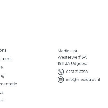
ons
Mediquipt
Westerwerf 3A
timent
1911 JA Uitgeest
ce
0251 316358
ing
info@mediquipt.nl
mentatie
ws
ct