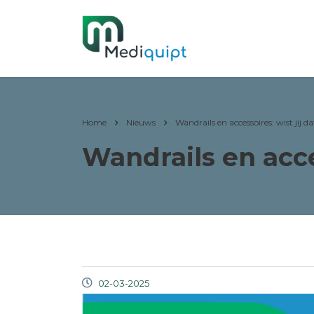
Home
Nieuws
Wandrails en accessoires: wist jij da
Wandrails en acces
02-03-2025