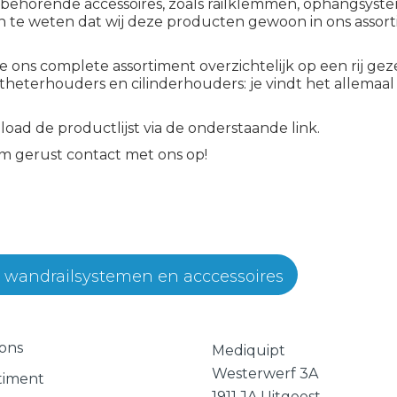
ijbehorende accessoires, zoals railklemmen, ophangsys
en te weten dat wij deze producten gewoon in ons assor
ons complete assortiment overzichtelijk op een rij geze
theterhouders en cilinderhouders: je vindt het allemaal 
oad de productlijst via de onderstaande link.
m gerust contact met ons op!
 wandrailsystemen en acccessoires
ons
Mediquipt
Westerwerf 3A
timent
1911 JA Uitgeest