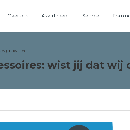
Over ons
Assortiment
Service
Trainin
t wij dit leveren?
soires: wist jij dat wij 