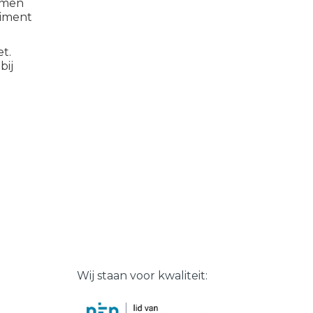
temen
timent
t.
bij
Wij staan voor kwaliteit: